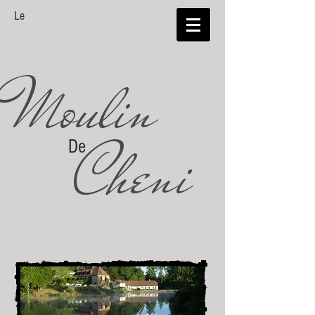
Le
Moulin
Cheni
De
Limousin